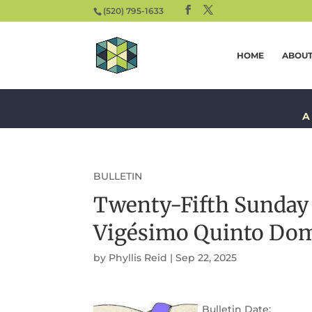
(520) 795-1633
HOME
ABOU
A
BULLETIN
Twenty-Fifth Sunday
Vigésimo Quinto Dom
by
Phyllis Reid
|
Sep 22, 2025
Bulletin Date: