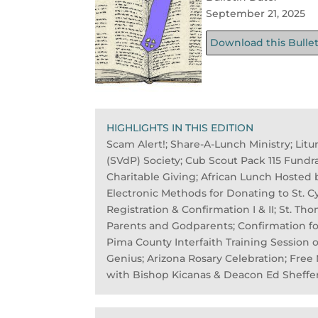
September 21, 2025
Download this Bulle
HIGHLIGHTS IN THIS EDITION
Scam Alert!; Share-A-Lunch Ministry; Litu
(SVdP) Society; Cub Scout Pack 115 Fund
Charitable Giving; African Lunch Hosted b
Electronic Methods for Donating to St. Cy
Registration & Confirmation I & II; St. T
Parents and Godparents; Confirmation for A
Pima County Interfaith Training Session 
Genius; Arizona Rosary Celebration; Free 
with Bishop Kicanas & Deacon Ed Sheffe