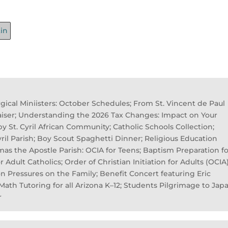
tin
rgical Miniisters: October Schedules; From St. Vincent de Paul
raiser; Understanding the 2026 Tax Changes: Impact on Your
y St. Cyril African Community; Catholic Schools Collection;
ril Parish; Boy Scout Spaghetti Dinner; Religious Education
homas the Apostle Parish: OCIA for Teens; Baptism Preparation f
dult Catholics; Order of Christian Initiation for Adults (OCIA)
on Pressures on the Family; Benefit Concert featuring Eric
Math Tutoring for all Arizona K–12; Students Pilgrimage to Jap
r