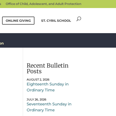
s
Office of Child, Adolescent, and Adult Protection
ONLINE GIVING
ST. CYRIL SCHOOL
on
Recent Bulletin
Posts
AUGUST 2, 2026
Eighteenth Sunday in
Ordinary Time
JULY 26, 2026
Seventeenth Sunday in
Ordinary Time