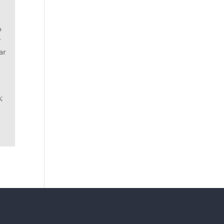
e
o
r
ar
;