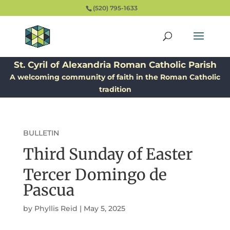
(520) 795-1633
St. Cyril of Alexandria Roman Catholic Parish
A welcoming community of faith in the Roman Catholic
tradition
BULLETIN
Third Sunday of Easter
Tercer Domingo de
Pascua
by
Phyllis Reid
|
May 5, 2025