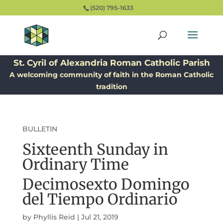
(520) 795-1633
St. Cyril of Alexandria Roman Catholic Parish
A welcoming community of faith in the Roman Catholic
tradition
BULLETIN
Sixteenth Sunday in
Ordinary Time
Decimosexto Domingo
del Tiempo Ordinario
by
Phyllis Reid
|
Jul 21, 2019