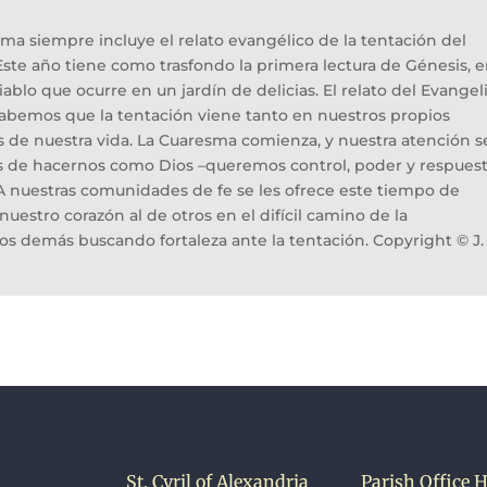
a siempre incluye el relato evangélico de la tentación del
 Este año tiene como trasfondo la primera lectura de Génesis, 
iablo que ocurre en un jardín de delicias. El relato del Evangel
 sabemos que la tentación viene tanto en nuestros propios
os de nuestra vida. La Cuaresma comienza, y nuestra atención s
os de hacernos como Dios –queremos control, poder y respues
a. A nuestras comunidades de fe se les ofrece este tiempo de
estro corazón al de otros en el difícil camino de la
os demás buscando fortaleza ante la tentación. Copyright © J. 
St. Cyril of Alexandria
Parish Office 