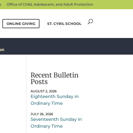
s
Office of Child, Adolescent, and Adult Protection
ONLINE GIVING
ST. CYRIL SCHOOL
on
Recent Bulletin
Posts
AUGUST 2, 2026
Eighteenth Sunday in
Ordinary Time
JULY 26, 2026
Seventeenth Sunday in
Ordinary Time