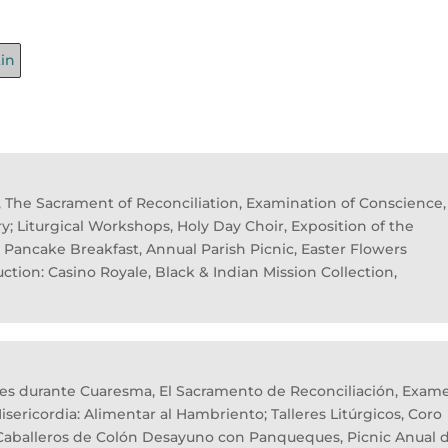
tin
, The Sacrament of Reconciliation, Examination of Conscience,
; Liturgical Workshops, Holy Day Choir, Exposition of the
Pancake Breakfast, Annual Parish Picnic, Easter Flowers
uction: Casino Royale, Black & Indian Mission Collection,
es durante Cuaresma, El Sacramento de Reconciliación, Exam
sericordia: Alimentar al Hambriento; Talleres Litúrgicos, Coro
, Caballeros de Colón Desayuno con Panqueques, Picnic Anual 