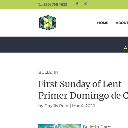
(520) 795-1633
HOME
ABOU
A
BULLETIN
First Sunday of Lent
Primer Domingo de 
by
Phyllis Reid
|
Mar 4, 2020
Bulletin Date: