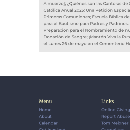
Almuerzo]; ¿Quiénes son las Cantoras de
Católica Anual 2025: Una Petición Especia
Primeras Comuniones; Escuela Bíblica de 
para el Bautismo para Padres y Padrinos;
Preparación para el Nombramiento de nu
Donación de Sangre; ¡Mantén Viva la Ruta 
el Lunes 26 de mayo en el Cementerio H
Menu
Links
Home
Online Givin
About
Report Abus
Calendar
Tom Meixner
Get Involved
Carmelites