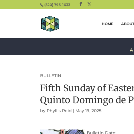
(520) 795-1633
HOME
ABOU
A
BULLETIN
Fifth Sunday of Easte
Quinto Domingo de P
by
Phyllis Reid
|
May 19, 2025
Bulletin Date: