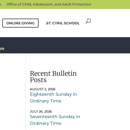
s
Office of Child, Adolescent, and Adult Protection
ONLINE GIVING
ST. CYRIL SCHOOL
on
Recent Bulletin
Posts
AUGUST 2, 2026
Eighteenth Sunday in
Ordinary Time
JULY 26, 2026
Seventeenth Sunday in
Ordinary Time