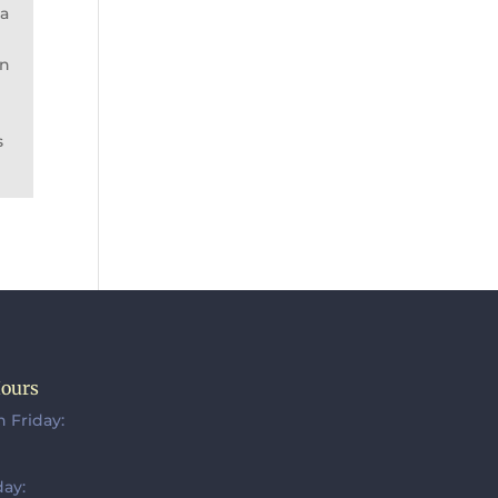
ña
ón
s
Hours
 Friday:
ay: