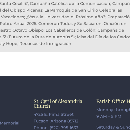
 Santa Cecilia?; Campaña Católica de la Comunicación; Campa
l del Obispo Kicanas; La Parroquia de San Cirilo Celebra las
Vacaciones; ¿Vas a la Universidad el Próximo Año?; Preparaci
 Retiro Anual 2025: Comieron Todos y Se Saciaron; Oración en
estro Octavo Obispo; Los Caballeros de Colón: Campaña de
5! (Futuro de la Ruta de Autobús 5); Misa del Día de los Caído
oly Hope; Recursos de Inmigración
St. Cyril of Alexandria
Parish Office 
Church
g
Monday through
4725 E. Pima Street
e
9 AM – 5 PM
Tucson, Arizona 85712
 Memorial
Saturday & Sund
Phone: (520) 795-1633