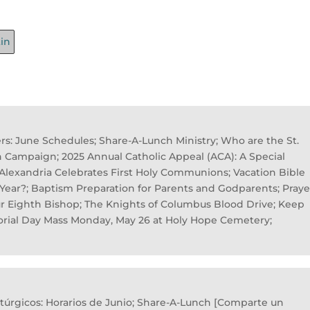
tin
ters: June Schedules; Share-A-Lunch Ministry; Who are the St.
n Campaign; 2025 Annual Catholic Appeal (ACA): A Special
f Alexandria Celebrates First Holy Communions; Vacation Bible
 Year?; Baptism Preparation for Parents and Godparents; Praye
ur Eighth Bishop; The Knights of Columbus Blood Drive; Keep
morial Day Mass Monday, May 26 at Holy Hope Cemetery;
Litúrgicos: Horarios de Junio; Share-A-Lunch [Comparte un