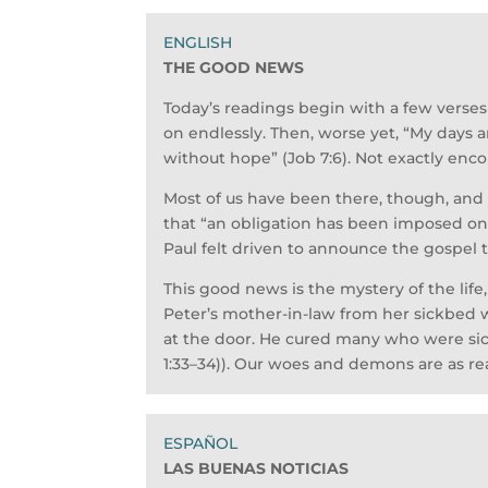
THE GOOD NEWS
Today’s readings begin with a few verses 
on endlessly. Then, worse yet, “My days a
without hope” (Job 7:6). Not exactly enc
Most of us have been there, though, and
that “an obligation has been imposed on m
Paul felt driven to announce the gospel t
This good news is the mystery of the life
Peter’s mother-in-law from her sickbed 
at the door. He cured many who were si
1:33–34)). Our woes and demons are as real
LAS BUENAS NOTICIAS