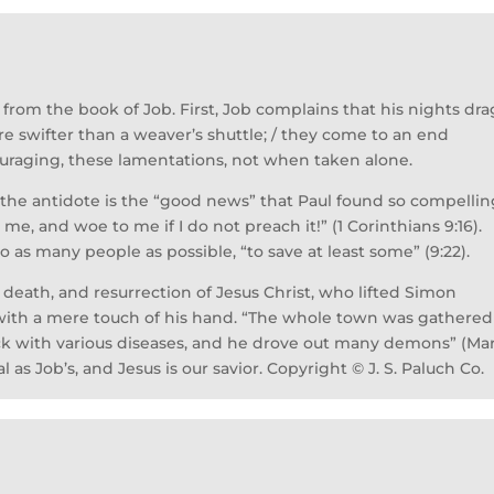
from the book of Job. First, Job complains that his nights dra
re swifter than a weaver’s shuttle; / they come to an end
ouraging, these lamentations, not when taken alone.
 the antidote is the “good news” that Paul found so compellin
e, and woe to me if I do not preach it!” (1 Corinthians 9:16).
o as many people as possible, “to save at least some” (9:22).
, death, and resurrection of Jesus Christ, who lifted Simon
with a mere touch of his hand. “The whole town was gathered
ck with various diseases, and he drove out many demons” (Ma
 as Job’s, and Jesus is our savior. Copyright © J. S. Paluch Co.