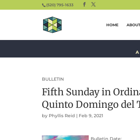
(520) 795-1633
HOME
ABOU
A
BULLETIN
Fifth Sunday in Ordi
Quinto Domingo del 
by
Phyllis Reid
|
Feb 9, 2021
Bulletin Date: