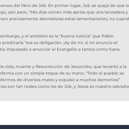
ersos del libro de Job. En primer lugar, Job se queja de que s
go, aún peor, “Mis días corren más aprisa que una lanzadera y
o son precisamente alentadoras estas lamentaciones, no cuan
n embargo, y el antídoto es la “buena noticia” que Pablo
redicarla “era su obligación. ¡Ay de mí, si no anuncio el
entía impulsado a anunciar el Evangelio a tantos como fuera
 la vida, muerte y Resurrección de Jesucristo, que levantó a la
nferma con un simple toque de su mano. “Todo el pueblo se
enfermos de diversos males y expulsó a muchos demonios”
os son tan reales como los de Job, y Jesús es nuestro salvador