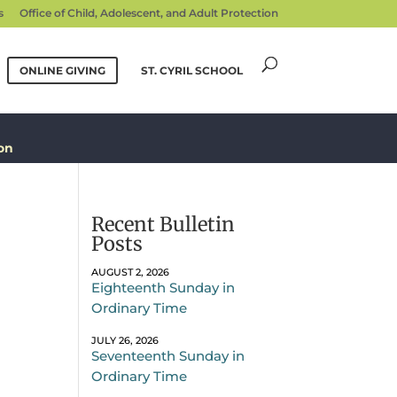
s
Office of Child, Adolescent, and Adult Protection
ONLINE GIVING
ST. CYRIL SCHOOL
on
Recent Bulletin
Posts
AUGUST 2, 2026
Eighteenth Sunday in
Ordinary Time
JULY 26, 2026
Seventeenth Sunday in
Ordinary Time