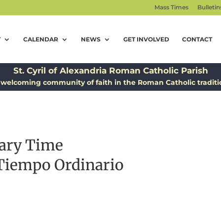
Mass Times
Bulletin
T
CALENDAR
NEWS
GET INVOLVED
CONTACT
St. Cyril of Alexandria Roman Catholic Parish
 welcoming community of faith in the Roman Catholic traditi
nary Time
Tiempo Ordinario