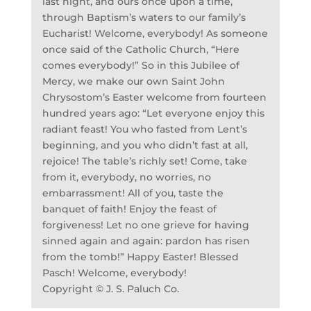
last night, and ours once upon a time,
through Baptism’s waters to our family’s
Eucharist! Welcome, everybody! As someone
once said of the Catholic Church, “Here
comes everybody!” So in this Jubilee of
Mercy, we make our own Saint John
Chrysostom’s Easter welcome from fourteen
hundred years ago: “Let everyone enjoy this
radiant feast! You who fasted from Lent’s
beginning, and you who didn’t fast at all,
rejoice! The table’s richly set! Come, take
from it, everybody, no worries, no
embarrassment! All of you, taste the
banquet of faith! Enjoy the feast of
forgiveness! Let no one grieve for having
sinned again and again: pardon has risen
from the tomb!” Happy Easter! Blessed
Pasch! Welcome, everybody!
Copyright © J. S. Paluch Co.