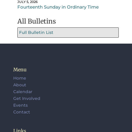
JULY 5, 2026
Fourteenth Sunday in Ordinary Time
All Bulletins
Full Bulletin List
Menu
Home
About
Calendar
Get Involved
Events
Contact
Links