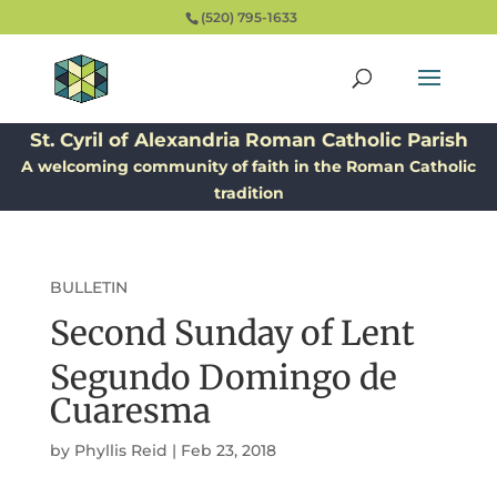
(520) 795-1633
St. Cyril of Alexandria Roman Catholic Parish
A welcoming community of faith in the Roman Catholic
tradition
BULLETIN
Second Sunday of Lent
Segundo Domingo de
Cuaresma
by
Phyllis Reid
|
Feb 23, 2018